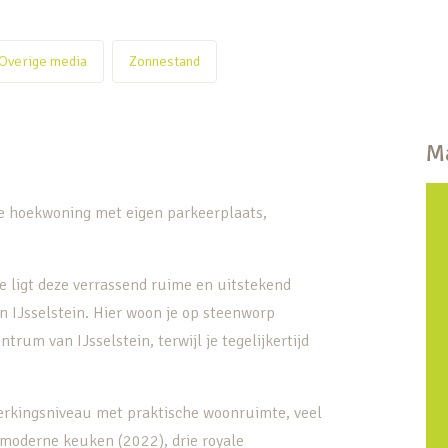
Overige media
Zonnestand
Ma
re hoekwoning met eigen parkeerplaats,
e ligt deze verrassend ruime en uitstekend
 IJsselstein. Hier woon je op steenworp
trum van IJsselstein, terwijl je tegelijkertijd
erkingsniveau met praktische woonruimte, veel
moderne keuken (2022), drie royale