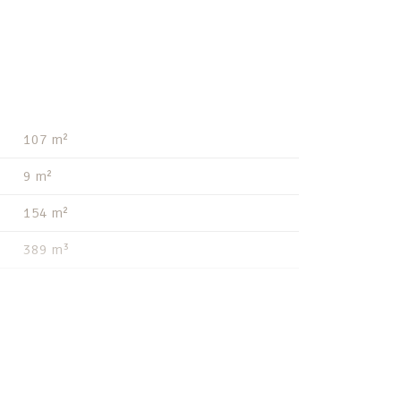
107 m²
9 m²
154 m²
389 m³