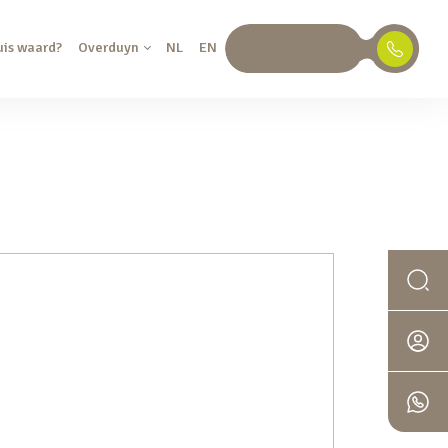
uis waard?
Overduyn
NL
EN
030 688 45 35