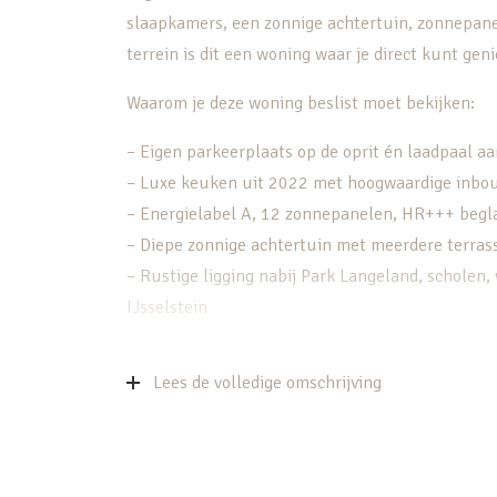
slaapkamers, een zonnige achtertuin, zonnepane
terrein is dit een woning waar je direct kunt geni
Waarom je deze woning beslist moet bekijken:
– Eigen parkeerplaats op de oprit én laadpaal a
– Luxe keuken uit 2022 met hoogwaardige inb
– Energielabel A, 12 zonnepanelen, HR+++ begla
– Diepe zonnige achtertuin met meerdere terrass
– Rustige ligging nabij Park Langeland, scholen,
IJsselstein
Wonen met sfeer, ruimte en licht
Lees de volledige omschrijving
Via de verzorgde voortuin met eigen parkeerplaat
hoekwoning. Binnen valt direct de prettige licht
indeling waarbij de trappen boven elkaar zijn gep