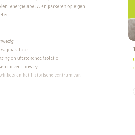
len, energielabel A en parkeren op eigen
eten.
anwezig
ouwapparatuur
zing en uitstekende isolatie
en en veel privacy
 winkels en het historische centrum van
s bereik je de entree van deze aantrekkelijke
inval op. De woning heeft een bijzondere
laatst, een karakteristiek detail dat doet