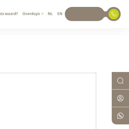
uis waard?
Overduyn
NL
EN
030 688 45 35