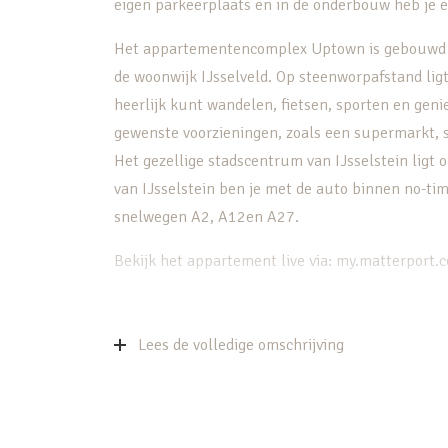
eigen parkeerplaats en in de onderbouw heb je ee
Het appartementencomplex Uptown is gebouwd in 
de woonwijk IJsselveld. Op steenworpafstand ligt
heerlijk kunt wandelen, fietsen, sporten en geni
gewenste voorzieningen, zoals een supermarkt, 
Het gezellige stadscentrum van IJsselstein ligt o
van IJsselstein ben je met de auto binnen no-tim
snelwegen A2, A12en A27.
Bekijk het appartement live via: my.matterp
De belangrijkste kenmerken op een rij:
– Instapklaar 3-kamer hoekappartement
Lees de volledige omschrijving
– Gelegen op de begane grond, op het einde van d
– Geheel voorzien van laminaatvloer met vloerv
– Ruime woonkamer, open keuken en eethoek
– Moderne keuken met inbouwapparatuur