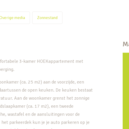
Overige media
Zonnestand
Ma
 comfortabele 3-kamer HOEKappartement met
berging.
oonkamer (ca. 25 m2) aan de voorzijde, een
t daartussen de open keuken. De keuken bestaat
ratuur. Aan de woonkamer grenst het zonnige
ofdslaapkamer (ca. 17 m2), een tweede
e, wastafel en de aansluitingen voor de
het parkeerdek kun je je auto parkeren op je