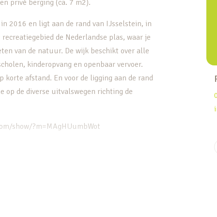
n privé berging (ca. 7 m2).
2016 en ligt aan de rand van IJsselstein, in
 recreatiegebied de Nederlandse plas, waar je
eten van de natuur. De wijk beschikt over alle
scholen, kinderopvang en openbaar vervoer.
p korte afstand. En voor de ligging aan de rand
e op de diverse uitvalswegen richting de
ort.com/show/?m=MAgHUumbWot
e galerij
erwarming