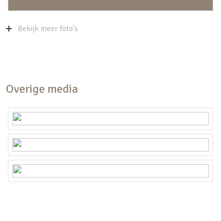
Bijzonderheden:
De gehele dakbedekking van de woning en de
Bekijk meer foto's
berging is in 2010 vernieuwd. In 2023 is het dak
van de woning geïsoleerd en wederom vernieuwd.
Overige media