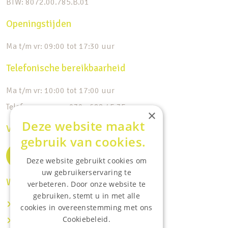
BTW: 8072.00.785.B.01
Openingstijden
Ma t/m vr: 09:00 tot 17:30 uur
Telefonische bereikbaarheid
Ma t/m vr: 10:00 tot 17:00 uur
Telefoonnummer: 030 - 688 45 35
×
Deze website maakt
Volg ons op de socials
gebruik van cookies.
Deze website gebruikt cookies om
uw gebruikerservaring te
Waar wij o.a actief zijn:
verbeteren. Door onze website te
gebruiken, stemt u in met alle
Makelaar IJsselstein
cookies in overeenstemming met ons
Cookiebeleid.
Makelaar Utrecht