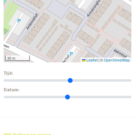
30 m
Leaflet
|
©
OpenStreetMap
Tijd:
Datum: