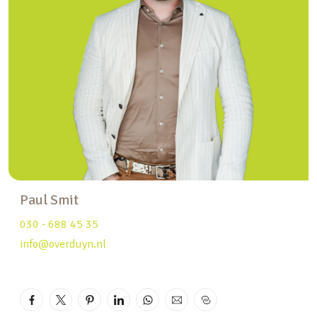
speelgelegenheden en voldoende parkeerplaatsen
direct voor de deur. De Nedereindseplas bevindt
zich op loopafstand. Evenals een supermarkt,
basisscholen en kinderopvang. In de directe
omgeving zijn een kleinschalig winkelcentrum en
openbaar vervoer gelegen. Ook de binnenstad van
IJsselstein, een historisch centrum met tal van
winkels, restaurants en uitgaansmogelijkheden,
is goed bereikbaar. Met de auto bevindt je je
binnen no-time op de diverse uitvalswegen.
Paul Smit
Bekijk de woning live via:
030 - 688 45 35
my.matterport.com/show/?m=mtcqTwyxHdB
info@overduyn.nl
Hieronder leest u alvast de belangrijkste
kenmerken op een rij:
– 5-kamer tussenwoning