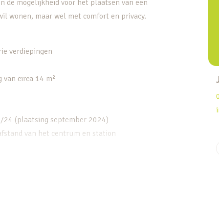
n de mogelijkheid voor het plaatsen van een
 wil wonen, maar wel met comfort en privacy.
rie verdiepingen
g van circa 14 m²
8/24 (plaatsing september 2024)
safstand van het centrum en station
puien en de open indeling. De woonkamer heeft
ng. De keuken op de begane grond is van
it de keuken is er toegang tot de
. De woning is goed onderhouden, al kun je met