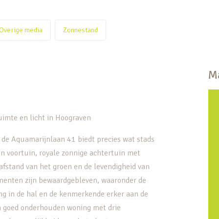
Overige media
Zonnestand
Ma
imte en licht in Hoograven
 de Aquamarijnlaan 41 biedt precies wat stads
een voortuin, royale zonnige achtertuin met
afstand van het groen en de levendigheid van
menten zijn bewaardgebleven, waaronder de
ng in de hal en de kenmerkende erker aan de
en goed onderhouden woning met drie