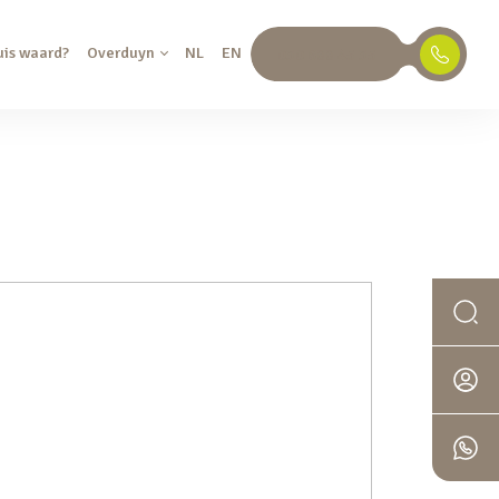
uis waard?
Overduyn
NL
EN
030 688 45 35