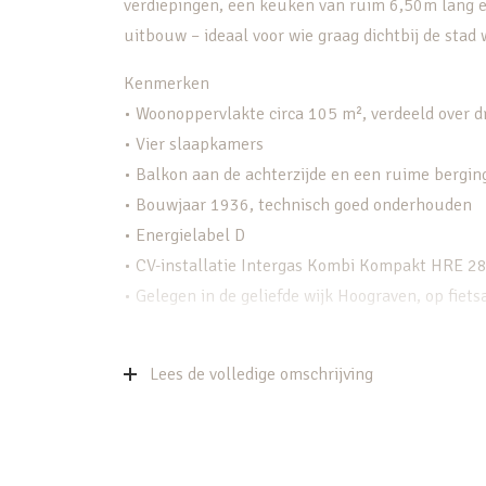
verdiepingen, een keuken van ruim 6,50m lang e
uitbouw – ideaal voor wie graag dichtbij de stad
Kenmerken
• Woonoppervlakte circa 105 m², verdeeld over d
• Vier slaapkamers
• Balkon aan de achterzijde en een ruime bergin
• Bouwjaar 1936, technisch goed onderhouden
• Energielabel D
• CV-installatie Intergas Kombi Kompakt HRE 2
• Gelegen in de geliefde wijk Hoograven, op fiet
Wonen
De woning voelt licht en ruim dankzij de grote 
Lees de volledige omschrijving
een prettige lichtinval en een verzorgde afwerki
2005/2006 en voorzien van losse apparaten. Vanu
buitenruimte, waar je ’s zomers fijn kunt zitten