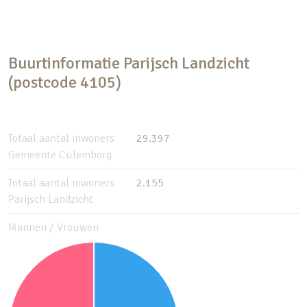
Buurtinformatie Parijsch Landzicht
(postcode 4105)
Totaal aantal inwoners
29.397
Gemeente Culemborg
Totaal aantal inwoners
2.155
Parijsch Landzicht
Mannen / Vrouwen