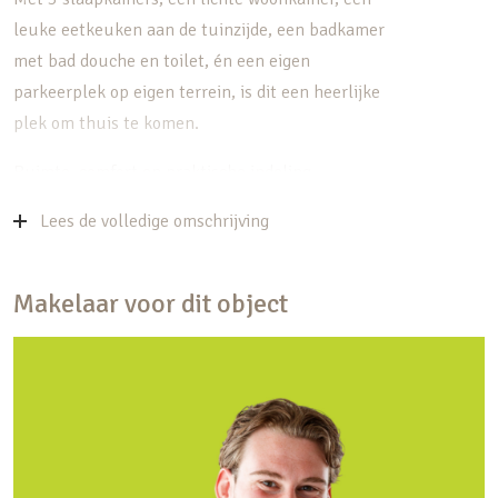
leuke eetkeuken aan de tuinzijde, een badkamer
met bad douche en toilet, én een eigen
parkeerplek op eigen terrein, is dit een heerlijke
plek om thuis te komen.
Ruimte, comfort en praktische indeling
De woning is slim ingedeeld en ideaal voor een
Lees de volledige omschrijving
gezin of stel dat houdt van comfort en gemak. De
zithoek aan de voorzijde van de woning is licht en
Makelaar voor dit object
ruim, met uitzicht op de rustige straat. Aan de
achterzijde bevindt zich de leefkeuken: dé plek
voor lange ontbijtjes, knutselmomenten of
gezellige etentjes. Via de achterdeur stap je zo de
zonnige tuin op het westen in, een fijne
buitenruimte waar je tot in de avond kunt