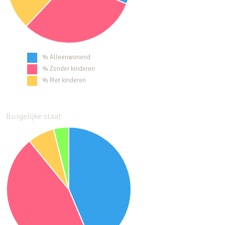
% Alleenwonend
% Zonder kinderen
% Met kinderen
Burgelijke staat