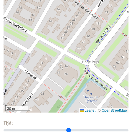
30 m
Leaflet
|
©
OpenStreetMap
Tijd: