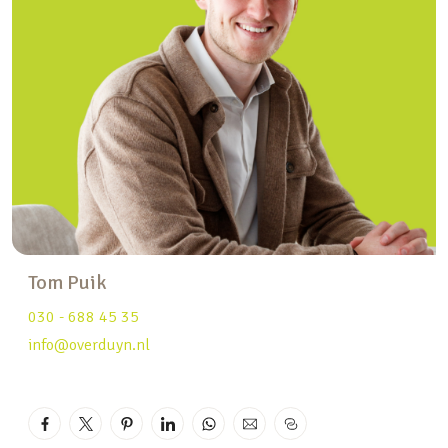
genieten van de zon.
Op de begane grond is ook een separaat toilet,
wat praktisch is voor dagelijks gebruik en bezoek.
Drie slaapkamers én een ruime zolder
Op de eerste verdieping vind je drie goed bemeten
slaapkamers, ideaal voor een gezin, logees of een
werkkamer. De badkamer is ruim opgezet en
voorzien van een ligbad, aparte douche, dubbele
wastafel én tweede toilet – alles wat je nodig hebt
Tom Puik
voor een comfortabele start van de dag.
030 - 688 45 35
De zolder (ca. 8 m²) is bereikbaar via een vaste
info@overduyn.nl
trap en biedt volop extra ruimte voor opslag, een
hobbyruimte of zelfs een compacte
thuiswerkplek.