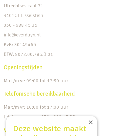
Utrechtsestraat 71
3401CT IJsselstein
030 - 688 45 35
info@overduyn.nl
KvK: 30149465
BTW: 8072.00.785.B.01
Openingstijden
Ma t/m vr: 09:00 tot 17:30 uur
Telefonische bereikbaarheid
Ma t/m vr: 10:00 tot 17:00 uur
Telefoonnummer: 030 - 688 45 35
×
Deze website maakt
Volg ons op de socials