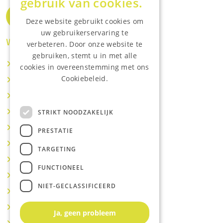
gebruik van cookies.
Deze website gebruikt cookies om
uw gebruikerservaring te
Waar wij o.a actief zijn:
verbeteren. Door onze website te
gebruiken, stemt u in met alle
Makelaar IJsselstein
cookies in overeenstemming met ons
Cookiebeleid.
Makelaar Utrecht
Lees onze privacyverklaring.
Makelaar Nieuwegein
Makelaar Houten
STRIKT NOODZAKELIJK
Makelaar Vianen
PRESTATIE
Makelaar Maarssen
TARGETING
Makelaar Lopik
FUNCTIONEEL
Makelaar Montfoort
NIET-GECLASSIFICEERD
Makelaar Benschop
Makelaar Schoonhoven
Ja, geen probleem