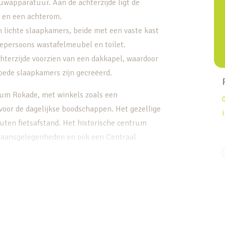
ouwapparatuur. Aan de achterzijde ligt de
g en een achterom.
n lichte slaapkamers, beide met een vaste kast
epersoons wastafelmeubel en toilet.
chterzijde voorzien van een dakkapel, waardoor
ede slaapkamers zijn gecreëerd.
rum Rokade, met winkels zoals een
 voor de dagelijkse boodschappen. Het gezellige
uten fietsafstand. Het historische centrum
itgaansgelegenheden en ook een Centraal
t Julianapark, waar in de zomer veel
van Oud-Zuilen nodigt uit voor wandelingen of
uizen. Om het eeuwenoude Slot Zuylen kunt u
uur vindt u ook in het bossengebied van de
nstige ligging ten opzichte van voorzieningen
ngsmogelijkheden. Met de auto bevindt u zich