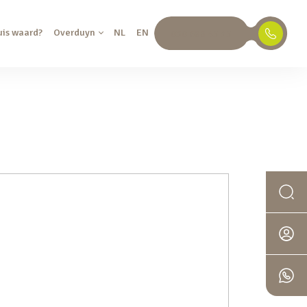
uis waard?
Overduyn
NL
EN
030 688 45 35