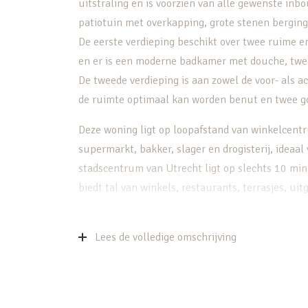
uitstraling en is voorzien van alle gewenste inb
patiotuin met overkapping, grote stenen bergin
De eerste verdieping beschikt over twee ruime e
en er is een moderne badkamer met douche, twe
De tweede verdieping is aan zowel de voor- als a
de ruimte optimaal kan worden benut en twee go
Deze woning ligt op loopafstand van winkelcent
supermarkt, bakker, slager en drogisterij, ideaal
stadscentrum van Utrecht ligt op slechts 10 min
biedt tal van winkels, restaurants, terrasjes, u
Station. Voor een wandeling kunt u terecht in he
activiteiten georganiseerd worden. De omgeving 
Lees de volledige omschrijving
fietstochten langs de Vecht, kastelen en landh
genieten van de prachtig aangelegde tuinen. Nat
Utrechtse Heuvelrug. De woning heeft ook een gu
als scholen, speeltuinen en sport- en ontspanni