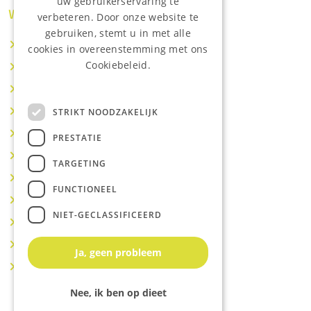
uw gebruikerservaring te
Waar wij o.a actief zijn:
verbeteren. Door onze website te
gebruiken, stemt u in met alle
Makelaar IJsselstein
cookies in overeenstemming met ons
Cookiebeleid.
Makelaar Utrecht
Lees onze privacyverklaring.
Makelaar Nieuwegein
Makelaar Houten
STRIKT NOODZAKELIJK
Makelaar Vianen
PRESTATIE
Makelaar Maarssen
TARGETING
Makelaar Lopik
FUNCTIONEEL
Makelaar Montfoort
NIET-GECLASSIFICEERD
Makelaar Benschop
Makelaar Schoonhoven
Ja, geen probleem
Makelaar Hoef en Haag
Nee, ik ben op dieet