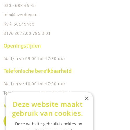
030 - 688 45 35
info@overduyn.nl
KvK: 30149465
BTW: 8072.00.785.B.01
Openingstijden
Ma t/m vr: 09:00 tot 17:30 uur
Telefonische bereikbaarheid
Ma t/m vr: 10:00 tot 17:00 uur
Telefoonnummer: 030 - 688 45 35
×
Deze website maakt
Volg ons op de socials
gebruik van cookies.
Deze website gebruikt cookies om