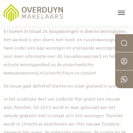
RIJNVLIET OOST | FASE 14a
Er komen in totaal 24 koopwoningen in diverse woningtypes.
Het aanbod is zeer divers met hoek- en tussenwoningen,
twee-onder-een-kap woningen en vrijstaande woningen. Kijk
voor meer informatie over dit nieuwbouwproject en het
actuele woningaanbod op de projectwebsite:
www.vanwanrooij.nl/utrecht/thuis-in-rijnvliet
De bouw gaat definitief starten en staat gepland in juni 2023
In het zuidelijke deel van Leidsche Rijn groeit een nieuwe
wijk: Rijnvliet. Tot 2025 wordt er daar gebouwd aan het
tweede gedeelte met in totaal zo’n 300 woningen. Rijnvliet
wordt in Utrecht al omschreven als ‘Het nieuwe Tuindorp’.
Vanwege het groen, de waterrijke omgeving, de ruimte én de