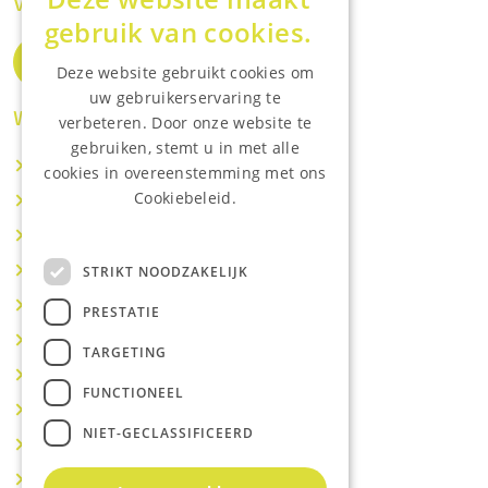
Volg ons op de socials
gebruik van cookies.
Deze website gebruikt cookies om
uw gebruikerservaring te
Waar wij o.a actief zijn:
verbeteren. Door onze website te
gebruiken, stemt u in met alle
Makelaar IJsselstein
cookies in overeenstemming met ons
Cookiebeleid.
Makelaar Utrecht
Lees onze privacyverklaring.
Makelaar Nieuwegein
Makelaar Houten
STRIKT NOODZAKELIJK
Makelaar Vianen
PRESTATIE
Makelaar Maarssen
TARGETING
Makelaar Lopik
FUNCTIONEEL
Makelaar Montfoort
NIET-GECLASSIFICEERD
Makelaar Benschop
Makelaar Schoonhoven