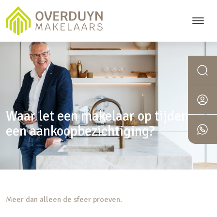
6276
Waar let een makelaar op tijdens
een aankoopbezichtiging?
Meer dan alleen de sfeer proeven
.