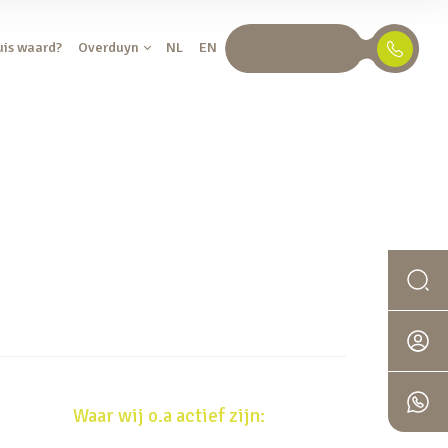
uis waard?
Overduyn
NL
EN
030 688 45 35
Waar wij o.a actief zijn: