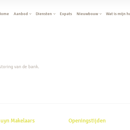
Home
Aanbod
Diensten
Expats
Nieuwbouw
Wat is mijn h
storing van de bank.
uyn Makelaars
Openingstijden