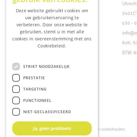
Home
Utrech
Deze website gebruikt cookies om
Woning kopen
3401CT
uw gebruikerservaring te
Woning verkopen
030 - 
verbeteren. Door onze website te
gebruiken, stemt u in met alle
Wat is mijn huis waard?
info@o
cookies in overeenstemming met ons
Contact
KvK: 
Cookiebeleid.
FAQ
BTW: 8
Lees onze privacyverklaring.
STRIKT NOODZAKELIJK
PRESTATIE
TARGETING
FUNCTIONEEL
NIET-GECLASSIFICEERD
Ja, geen probleem
Powered by
Goes & Roos
.
Alle rechten voorbehouden
.